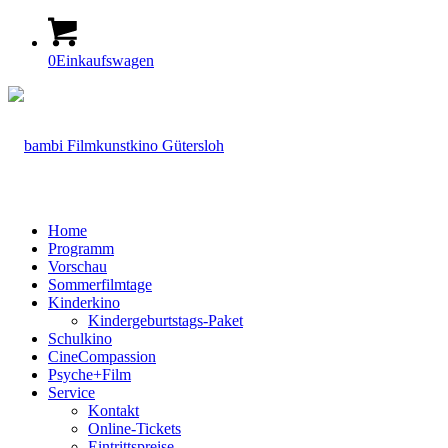
0
Einkaufswagen
Home
Programm
Vorschau
Sommerfilmtage
Kinderkino
Kindergeburtstags-Paket
Schulkino
CineCompassion
Psyche+Film
Service
Kontakt
Online-Tickets
Eintrittspreise