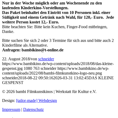
Nur in der Woche möglich oder am Wochenende zu den
laufenden Kinderkino-Vorstellungen.
Das Paket beinhaltet den Eintritt von 10 Personen inkl. einer
Süßigkeit und einem Getränk nach Wahl, für 120,- Euro. Jede
weitere Person kostet 12,- Euro.
Bitte beachten Sie: Bitte kein Kuchen, Finger-Food mitbringen,
Danke.
Bitte suchen Sie sich 2 oder 3 Termine für sich aus und bitte auch 2
Kinderfilme als Alternative.
Anfragen: bambikino@t-online.de
22. August 2018
/
von
schneider
https://www.bambikino.de/wp-content/uploads/2018/08/das-kleine-
gespenst.jpg
1080
763
schneider
https://www.bambikino.de/wp-
content/uploads/2022/08/bambi-filmkunstkino-logo-neu.png
schneider
2018-08-22 09:50:16
2026-03-31 13:02:45
DAS KLEINE
GESPENST
© 2026 bambi Filmkunstkinos | Werkstatt für Kultur e.V.
Design:
[tailor-made] Webdesign
Impressum
|
Datenschutz