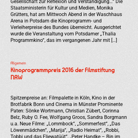
Gesellschaft zur Reflexion und Verständigung…“ Die
Staatsministerin für Kultur und Medien, Monika
Grütters, hat am Mittwoch Abend in der Waschhaus
Arena in Potsdam die Kinoprogramm- und
Verleiherpreise des Bundes überreicht. Ausgerichtet
wurde die Veranstaltung vom Potsdamer „Thalia
Programmkino“, das im vergangenen Jahr mit […]
Allgemein
Kinoprogrammpreis 2016 der Filmstiftung
NRW
Spitzenpreise an: Filmpalette in Köln, Kino in der
Brotfabrik Bonn und Cinema in Münster Prominente
Paten: Sönke Wortmann, Christian Zübert, Corinna
Belz, Ruby O. Fee, Wolfgang Groos, Sandra Borgmann
u.a. Neue Filme: „Lommbock“, „Sommerfest“, „Das
Löwenmädchen“, „Marija“, „Radio Heimat“, „Robbi,
Tobbi und das Fliewatüüt“, „Peter Handke – Bin im