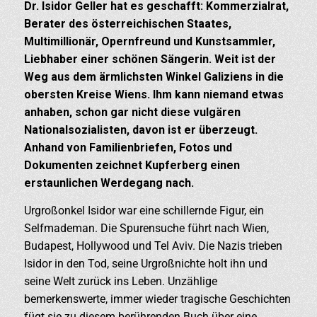
Dr. Isidor Geller hat es geschafft: Kommerzialrat,
Berater des österreichischen Staates,
Multimillionär, Opernfreund und Kunstsammler,
Liebhaber einer schönen Sängerin. Weit ist der
Weg aus dem ärmlichsten Winkel Galiziens in die
obersten Kreise Wiens. Ihm kann niemand etwas
anhaben, schon gar nicht diese vulgären
Nationalsozialisten, davon ist er überzeugt.
Anhand von Familienbriefen, Fotos und
Dokumenten zeichnet Kupferberg einen
erstaunlichen Werdegang nach.
Urgroßonkel Isidor war eine schillernde Figur, ein
Selfmademan. Die Spurensuche führt nach Wien,
Budapest, Hollywood und Tel Aviv. Die Nazis trieben
Isidor in den Tod, seine Urgroßnichte holt ihn und
seine Welt zurück ins Leben. Unzählige
bemerkenswerte, immer wieder tragische Geschichten
fügt sie zu diesem berührenden Buch über eine