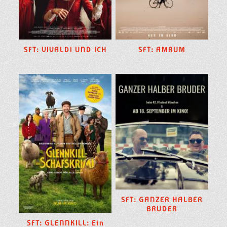
SFT: VIVALDI UND ICH
SFT: AMRUM
SFT: GANZER HALBER
BRUDER
SFT: GLENNKILL: Ein