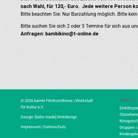
nach Wahl, für 120,- Euro. Jede weitere Person ko
Bitte beachten Sie: Nur Barzahlung möglich. Bitte kei
Bitte suchen Sie sich 2 oder 3 Termine für sich aus und
Anfragen: bambikino@t-online.de
Service
© 2026 bambi Filmkunstkinos | Werkstatt
für Kultur e.V.
Eintrittspr
Sitzreihen
Design:
[tailor-made] Webdesign
Kinogutsc
Impressum
|
Datenschutz
Gruppen- 
Kindergeb