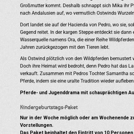
Großmutter kommt. Deshalb schnappt sich Mika ihr 
nach Andalusien auf, wo vermutlich Ostwinds Wurzeln
Dort landet sie auf der Hacienda von Pedro, wo sie, sob
Gegend reitet. In der kargen Steppe entdeckt sie dan
Wasserquelle namens Ora, die einer Reihe Wildpferden a
Jahren zurückgezogen mit den Tieren lebt.
Als Ostwind plötzlich von den Wildpferden bemustert wi
Doch ihre Heimat wird bedroht, denn Pedro hat das L
verkauft. Zusammen mit Pedros Tochter Samantha sch
Pferde, indem sie eine uralte Tradition wieder auflebe
Pferde- und Jugenddrama mit schauprächtigen A
Kindergeburtstags-Paket
Nur in der Woche möglich oder am Wochenende zu
Vorstellungen.
Das Paket beinhaltet den Eintritt von 10 Personen