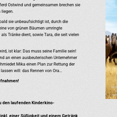
Pferd Ostwind und gemeinsamen brechen sie
 liegen.
ald sie unbeaufsichtigt ist, durch die
n eine von grünen Bäumen umringte
ls Tränke dient, sowie Tara, die seit vielen
rd, ist klar: Das muss seine Familie sein!
and an einen ausbeuterischen Unternehmer
miedet Mika einen Plan zur Rettung der
n lassen will: das Rennen von Ora…
ufnahmen!
 den laufenden Kinderkino-
 inkl. einer Süßigkeit und einem Getränk