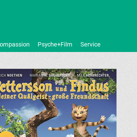
ompassion
Psyche+Film
Service