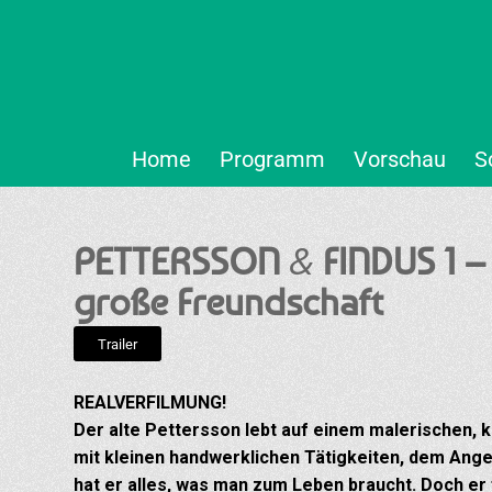
Home
Programm
Vorschau
S
&
PETTERSSON
FINDUS 1 – 
große Freundschaft
Trailer
REALVERFILMUNG!
Der alte Pettersson lebt auf einem malerischen, k
mit kleinen handwerklichen Tätigkeiten, dem Angel
hat er alles, was man zum Leben braucht. Doch er 