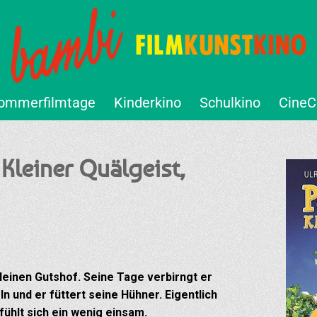
ommerfilmtage
Kinderkino
Schulkino
CineC
Kleiner Quälgeist,
leinen Gutshof. Seine Tage verbirngt er
n und er füttert seine Hühner. Eigentlich
fühlt sich ein wenig einsam.