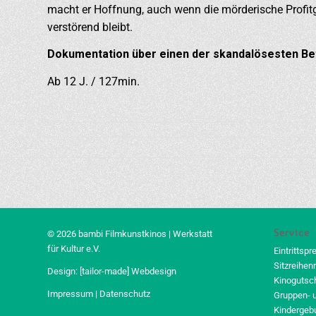
macht er Hoffnung, auch wenn die mörderische Profitg
verstörend bleibt.
Dokumentation über einen der skandalösesten Bet
Ab 12 J. / 127min.
Service
© 2026 bambi Filmkunstkinos | Werkstatt
für Kultur e.V.
Eintrittspr
Sitzreihen
Design:
[tailor-made] Webdesign
Kinogutsc
Impressum
|
Datenschutz
Gruppen- 
Kindergeb