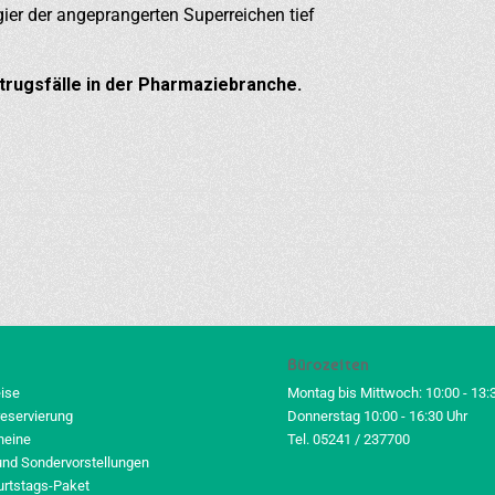
ier der angeprangerten Superreichen tief
rugsfälle in der Pharmaziebranche.
Bürozeiten
eise
Montag bis Mittwoch: 10:00 - 13:
reservierung
Donnerstag 10:00 - 16:30 Uhr
heine
Tel. 05241 / 237700
und Sondervorstellungen
urtstags-Paket