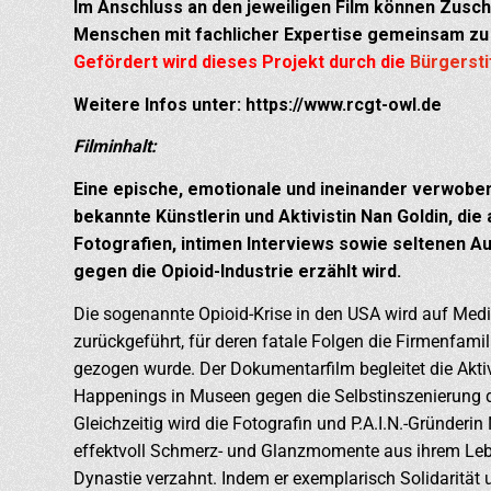
Im Anschluss an den jeweiligen Film können Zusch
Menschen mit fachlicher Expertise gemeinsam z
Gefördert wird dieses Projekt durch die
Bürgersti
Weitere Infos unter: https://www.rcgt-owl.de
Filminhalt:
Eine epische, emotionale und ineinander verwoben
bekannte Künstlerin und Aktivistin Nan Goldin, di
Fotografien, intimen Interviews sowie seltenen 
gegen die Opioid-Industrie erzählt wird.
Die sogenannte Opioid-Krise in den USA wird auf Me
zurückgeführt, für deren fatale Folgen die Firmenfamil
gezogen wurde. Der Dokumentarfilm begleitet die Aktiv
Happenings in Museen gegen die Selbstinszenierung d
Gleichzeitig wird die Fotografin und P.A.I.N.-Gründerin
effektvoll Schmerz- und Glanzmomente aus ihrem Leb
Dynastie verzahnt. Indem er exemplarisch Solidarität