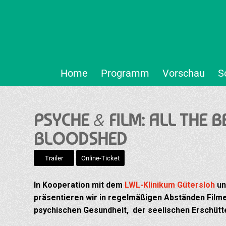
Home
Programm
Vorschau
S
&
PSYCHE
FILM: ALL THE 
BLOODSHED
Trailer
Online-Ticket
In Kooperation mit dem
LWL-Klinikum Gütersloh
un
präsentieren wir in regelmäßigen Abständen Film
psychischen Gesundheit,
der seelischen Erschütt