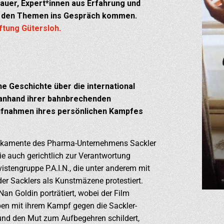
auer, Expert*innen aus Erfahrung und
u den Themen ins Gespräch kommen.
ftung Gütersloh
.
e Geschichte über die international
e anhand ihrer bahnbrechenden
Aufnahmen ihres persönlichen Kampfes
dikamente des Pharma-Unternehmens Sackler
ie auch gerichtlich zur Verantwortung
istengruppe P.A.I.N., die unter anderem mit
er Sacklers als Kunstmäzene protestiert.
 Nan Goldin porträtiert, wobei der Film
en mit ihrem Kampf gegen die Sackler-
 und den Mut zum Aufbegehren schildert,