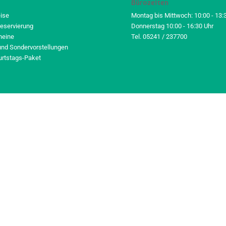
Bürozeiten
eise
Montag bis Mittwoch: 10:00 - 13:
reservierung
Donnerstag 10:00 - 16:30 Uhr
heine
Tel. 05241 / 237700
und Sondervorstellungen
urtstags-Paket