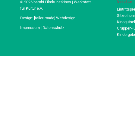
Service
© 2026 bambi Filmkunstkinos | Werkstatt
für Kultur e.V.
Eintrittspr
Sitzreihen
Design:
[tailor-made] Webdesign
Kinogutsc
Impressum
|
Datenschutz
Gruppen- 
Kindergeb