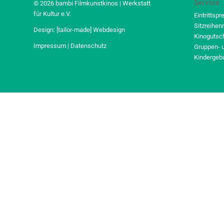
Service
© 2026 bambi Filmkunstkinos | Werkstatt
für Kultur e.V.
Eintrittspr
Sitzreihen
Design:
[tailor-made] Webdesign
Kinogutsc
Impressum
|
Datenschutz
Gruppen- 
Kindergeb