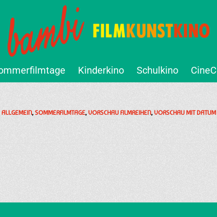
ommerfilmtage
Kinderkino
Schulkino
CineC
ALLGEMEIN
,
SOMMERFILMTAGE
,
VORSCHAU FILMREIHEN
,
VORSCHAU MIT DATUM