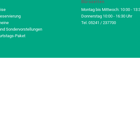
Bürozeiten
eise
Montag bis Mittwoch: 10:00 - 13:
reservierung
Donnerstag 10:00 - 16:30 Uhr
heine
Tel. 05241 / 237700
und Sondervorstellungen
urtstags-Paket