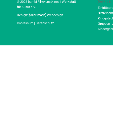
Service
© 2026 bambi Filmkunstkinos | Werkstatt
für Kultur e.V.
Eintrittspr
Sitzreihen
Design:
[tailor-made] Webdesign
Kinogutsc
Impressum
|
Datenschutz
Gruppen- 
Kindergeb