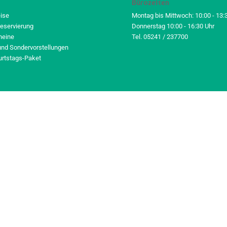
Bürozeiten
eise
Montag bis Mittwoch: 10:00 - 13:
reservierung
Donnerstag 10:00 - 16:30 Uhr
heine
Tel. 05241 / 237700
und Sondervorstellungen
urtstags-Paket