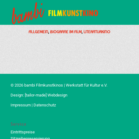
ALLGEMEIN
,
BIOGRAFIE IM FILM
,
LITERATURKINO
© 2026 bambi Filmkunstkinos | Werkstatt für Kultur e.V.
Design:
[tailor-made] Webdesign
Impressum
|
Datenschutz
Service
Eintrittspreise
Sitzreihenreservierung