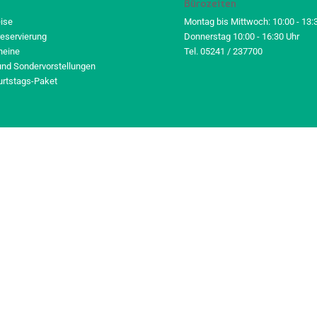
Bürozeiten
eise
Montag bis Mittwoch: 10:00 - 13:
reservierung
Donnerstag 10:00 - 16:30 Uhr
heine
Tel. 05241 / 237700
und Sondervorstellungen
urtstags-Paket