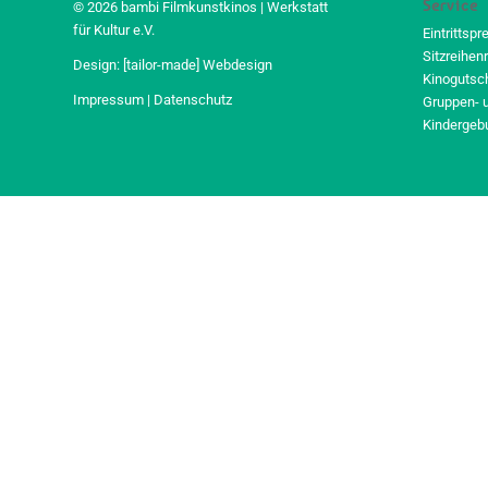
Service
© 2026 bambi Filmkunstkinos | Werkstatt
für Kultur e.V.
Eintrittspr
Sitzreihen
Design:
[tailor-made] Webdesign
Kinogutsc
Impressum
|
Datenschutz
Gruppen- 
Kindergeb