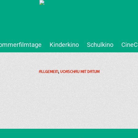
ommerfilmtage
Kinderkino
Schulkino
CineC
ALLGEMEIN
,
VORSCHAU MIT DATUM