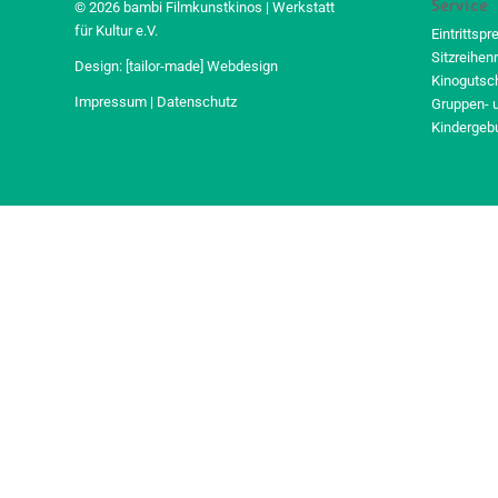
Service
© 2026 bambi Filmkunstkinos | Werkstatt
für Kultur e.V.
Eintrittspr
Sitzreihen
Design:
[tailor-made] Webdesign
Kinogutsc
Impressum
|
Datenschutz
Gruppen- 
Kindergeb