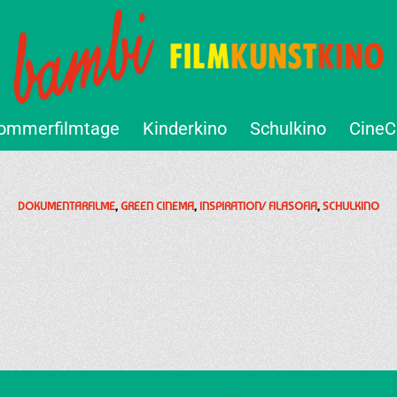
ommerfilmtage
Kinderkino
Schulkino
CineC
DOKUMENTARFILME
,
GREEN CINEMA
,
INSPIRATION/ FILASOFIA
,
SCHULKINO