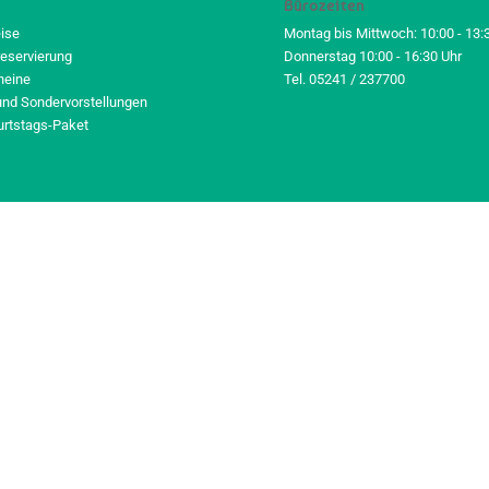
Bürozeiten
eise
Montag bis Mittwoch: 10:00 - 13:
reservierung
Donnerstag 10:00 - 16:30 Uhr
heine
Tel. 05241 / 237700
und Sondervorstellungen
urtstags-Paket