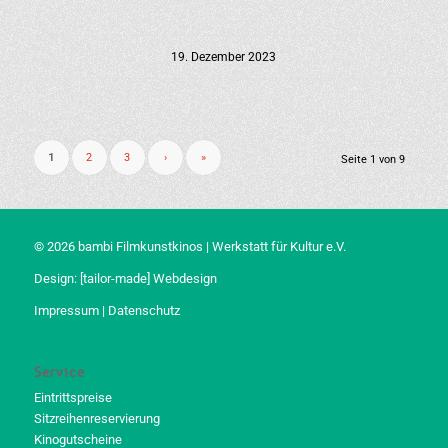
19. Dezember 2023
1
2
3
›
»
Seite 1 von 9
© 2026 bambi Filmkunstkinos | Werkstatt für Kultur e.V.
Design:
[tailor-made] Webdesign
Impressum
|
Datenschutz
Service
Eintrittspreise
Sitzreihenreservierung
Kinogutscheine