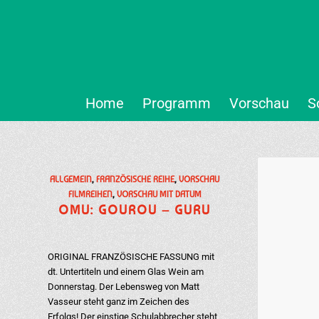
Home
Programm
Vorschau
S
ALLGEMEIN
,
FRANZÖSISCHE REIHE
,
VORSCHAU
FILMREIHEN
,
VORSCHAU MIT DATUM
OMU: GOUROU – GURU
ORIGINAL FRANZÖSISCHE FASSUNG mit
dt. Untertiteln und einem Glas Wein am
Donnerstag. Der Lebensweg von Matt
Vasseur steht ganz im Zeichen des
Erfolgs! Der einstige Schulabbrecher steht