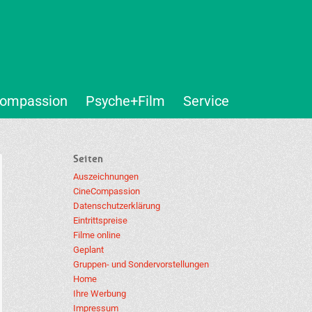
ompassion
Psyche+Film
Service
Seiten
Auszeichnungen
CineCompassion
Datenschutzerklärung
Eintrittspreise
Filme online
Geplant
Gruppen- und Sondervorstellungen
Home
Ihre Werbung
Impressum