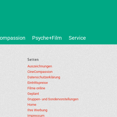
ompassion
Psyche+Film
Service
Seiten
Auszeichnungen
CineCompassion
Datenschutzerklärung
Eintrittspreise
Filme online
Geplant
Gruppen- und Sondervorstellungen
Home
Ihre Werbung
Impressum