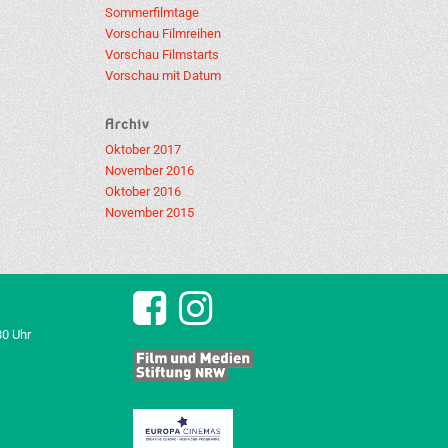
Sommerfilmtage
Vorschau Filmreihen
Vorschau Filmstarts
Vorschau mit Datum
Archiv
Oktober 2017
November 2016
Oktober 2016
November 2015
30 Uhr