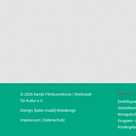
Service
© 2026 bambi Filmkunstkinos | Werkstatt
für Kultur e.V.
Eintrittspr
Sitzreihen
Design:
[tailor-made] Webdesign
Kinogutsc
Impressum
|
Datenschutz
Gruppen- 
Kindergeb