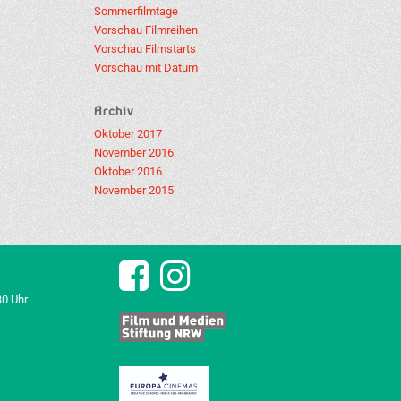
Sommerfilmtage
Vorschau Filmreihen
Vorschau Filmstarts
Vorschau mit Datum
Archiv
Oktober 2017
November 2016
Oktober 2016
November 2015
30 Uhr