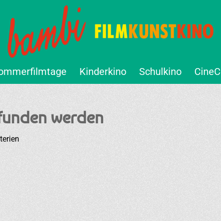
ommerfilmtage
Kinderkino
Schulkino
CineC
efunden werden
terien