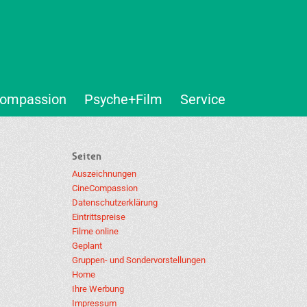
ompassion
Psyche+Film
Service
Seiten
Auszeichnungen
CineCompassion
Datenschutzerklärung
Eintrittspreise
Filme online
Geplant
Gruppen- und Sondervorstellungen
Home
Ihre Werbung
Impressum