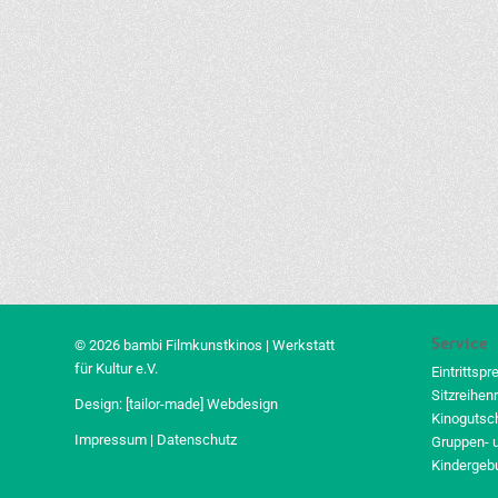
Service
© 2026 bambi Filmkunstkinos | Werkstatt
für Kultur e.V.
Eintrittspr
Sitzreihen
Design:
[tailor-made] Webdesign
Kinogutsc
Impressum
|
Datenschutz
Gruppen- 
Kindergeb