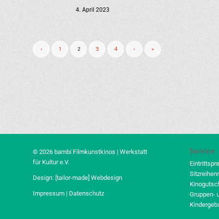
4. April 2023
‹
1
2
3
4
›
»
Service
© 2026 bambi Filmkunstkinos | Werkstatt
für Kultur e.V.
Eintrittspr
Sitzreihen
Design:
[tailor-made] Webdesign
Kinogutsc
Impressum
|
Datenschutz
Gruppen- 
Kindergeb