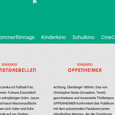
ommerfilmtage
Kinderkino
Schulkino
CineC
SCHULKINO
SCHULKINO
NENDREBELLEN
OPPENHEIMER
czenka ist Fußball-Fan,
Achtung, Überlänge! 180min. Das von
erein: Fortuna Düsseldorf.
Christopher Nolan (Inception, Tenet)
n zehnjährigen Sohn: Jason.
geschriebene und inszenierte Thrillerepos
 und hasst Massenaufläufe.
OPPENHEIMER konfrontiert das Publikum
en sich Vater und Sohn
mit dem pulsierenden Paradoxon jenes
de auf ins Stadion.…
rätselhaften Mannes, der die Zerstörung