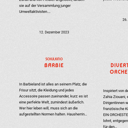
sie auf der Versammlung junger
Umweltaktivisten.…
26.
12. Dezember 2023
SCHULKINO
BARBIE
DIVER
ORCHE
In Barbieland ist alles an seinem Platz, die
Frisur sitzt, die Kleidung und jedes
Inspiriert von 
Accessoire passen zueinander, kurz: es ist
Zahia Ziouani,
eine perfekte Welt, zumindest äußerlich.
Dirigentinnen w
Wer hier leben will, muss sich an die
französische 
aufgestellten Normen halten. Hausherrin…
EIN ORCHESTER
lohnt, entgege
für den…