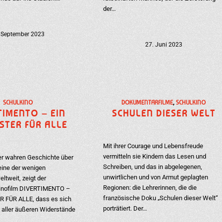
der…
 September 2023
27. Juni 2023
SCHULKINO
DOKUMENTARFILME
,
SCHULKINO
TIMENTO – EIN
SCHULEN DIESER WELT
STER FÜR ALLE
Mit ihrer Courage und Lebensfreude
vermitteln sie Kindern das Lesen und
der wahren Geschichte über
Schreiben, und das in abgelegenen,
 eine der wenigen
unwirtlichen und von Armut geplagten
eltweit, zeigt der
Regionen: die Lehrerinnen, die die
Kinofilm DIVERTIMENTO –
französische Doku „Schulen dieser Welt“
 FÜR ALLE, dass es sich
porträtiert. Der…
n aller äußeren Widerstände