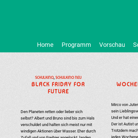
Home
Programm
Vorschau
S
SCHULKINO
,
SCHULKINO NEU
BLACK FRIDAY FOR
WOCHE
FUTURE
Mirco von Juter
sein Lieblingsv
Den Planeten retten oder lieber sich
Und er hat eine
selbst? Albert und Bruno sind bis zum Hals
Der ist Autist
verschuldet und halten sich meist nur mit
Trotzdem mach
windigen Aktionen über Wasser. Eher durch
jedes Wochenen
Zufall und von Freibier angelockt, landen