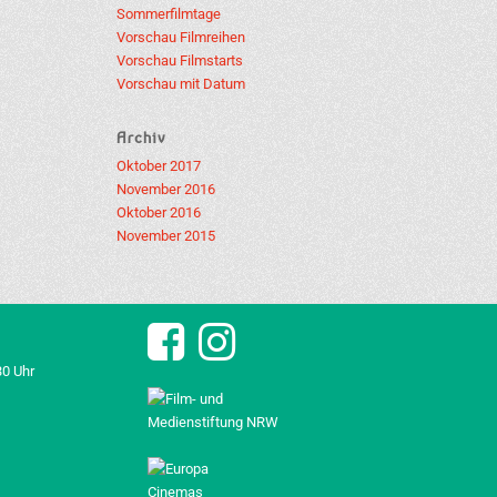
Sommerfilmtage
Vorschau Filmreihen
Vorschau Filmstarts
Vorschau mit Datum
Archiv
Oktober 2017
November 2016
Oktober 2016
November 2015
30 Uhr