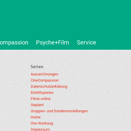
ompassion
Psyche+Film
Service
Seiten
Auszeichnungen
CineCompassion
Datenschutzerklärung
Eintrittspreise
Filme online
Geplant
Gruppen- und Sondervorstellungen
Home
Ihre Werbung
Impressum