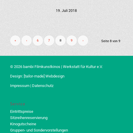
19. Juli 2018
«
‹
6
7
8
9
›
Seite 8 von 9
© 2026 bambi Filmkunstkinos | Werkstatt für Kultur e.V.
Design:
[tailor-made] Webdesign
Impressum
|
Datenschutz
Service
Eintrittspreise
Sitzreihenreservierung
Kinogutscheine
Gruppen- und Sondervorstellungen